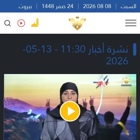
السبت
08 08 2026
24 صفر 1448
بيروت
06:30
Ar
En
Fr
Es
نشرة أخبار 11:30 - 13-05-
2026
Play
Video