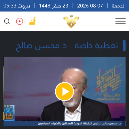
الجمعة
07 08 2026
23 صفر 1448
بيروت 05:33
Ar
En
Fr
Es
تغطية خاصة - د.محسن صالح
Play
Video