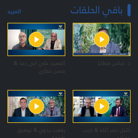
باقي الحلقات
المزيد
د. عباس قطايا
العميد علي ابي رعد &
حسن حجازي
خليل نصر الله & ديب
رفعت بدوي & توفيق
حوراني
طعمة