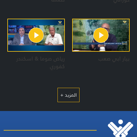
بيار ابي صعب
رياض صوما & اسكندر
كفوري
المزيد +