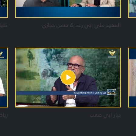
العميد علي ابي رعد & حسن حجازي
خليل
بيار ابي صعب
ريا