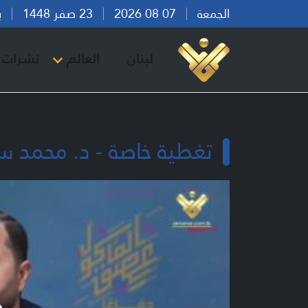
الجمعة
07 08 2026
23 صفر 1448
بيرو
لبنان
العالم
نشرات ا
تغطية خاصة - د. محمد س