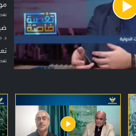
مو
Pla
تغطية خا
Vide
ضي
د. م
تعر
تغط