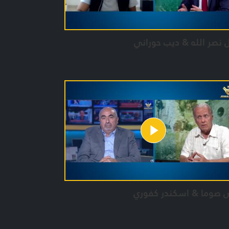
 نصر الله & ديب حوراني
ض صوما & اسكندر كفوري