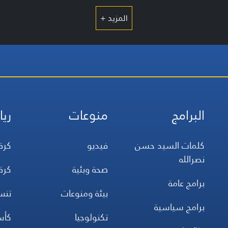
المزيد +
البرامج
منوعات
ريا
كلمات السيد حسن
فيديو
كرة
نصرالله
صحة وبئية
كرة
برامج عامة
بيئة ومنوعات
تن
برامج سياسية
تكنولوجيا
كأس