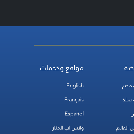
ضة
مواقع وخدمات
 قدم
English
 سلة
Français
س
Español
 العالم
واتس اب المنار