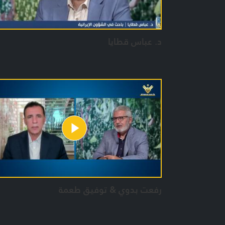
د. عباس قطايا
رفعت بدوي & توفيق طعمة