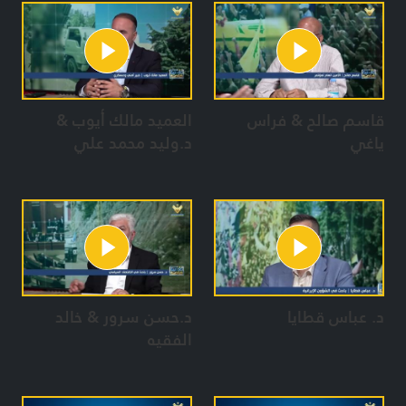
قاسم صالح & فراس
العميد مالك أيوب &
ياغي
د.وليد محمد علي
د. عباس قطايا
د.حسن سرور & خالد
الفقيه