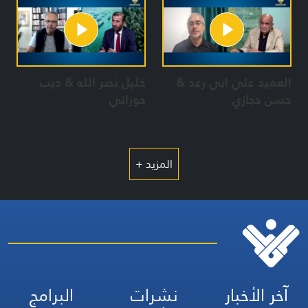
العميد علي ابي رعد &
خليل نصر الله & ديب
حسن حجازي
حوراني
المزيد +
آخر الأخبار
نشرات
البرامج