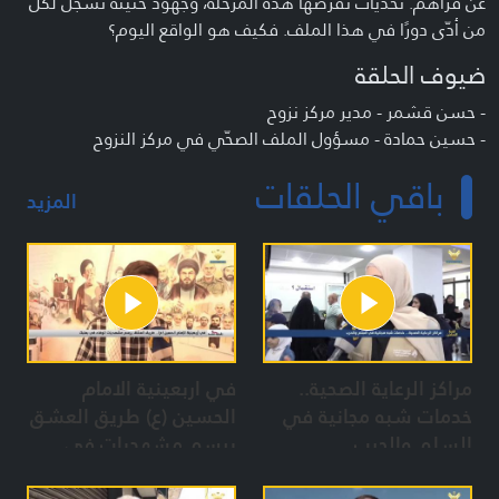
عن قراهم. تحدّيات تفرضها هذه المرحلة، وجهود حثيثة تسجّل لكل
من أدّى دورًا في هذا الملف. فكيف هو الواقع اليوم؟
ضيوف الحلقة
- حسن قشمر - مدير مركز نزوح
- حسين حمادة - مسؤول الملف الصحّي في مركز النزوح
- نجاح إسماعيل - مسؤولة المطبخ في المركز
باقي الحلقات
- حسن رمضان - شيف المطبخ
المزيد
- الشيخ أحمد المولى - مسؤول الملف الثقافي في المركز
تعريف البرنامج
الخط الساخن
مراكز الرعاية الصحية..
في اربعينية الامام
خدمات شبه مجانية في
الحسين (ع) طريق العشق
السلم والحرب
يرسم مشهديات في
بعلبك