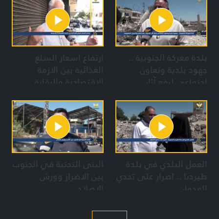
بلدة معركة الجنوبية ..
ارتفاع اسعار السلع
جهود بلدية وتعاون
الغذائية بين الازمة
إجتماعي لرفع آثار
الاقتصادية والرقابة
العدوان رغم الدمار
والمجازر الصهيونية
العمل البلدي في بلدة
البنى التحتية في الجنوب
طيردبا .. اصرار على تحدي
بين الاضرار وورش
العدوان
الاصلاح