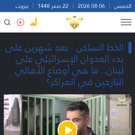
الخميس
06 08 2026
22 صفر 1448
بيروت
15:35
Ar
En
Fr
Es
الخط الساخن - بعد شهرين على
بدء العدوان الإسرائيلي على
لبنان.. ما هي أوضاع الأهالي
النازحين في المراكز؟
Play