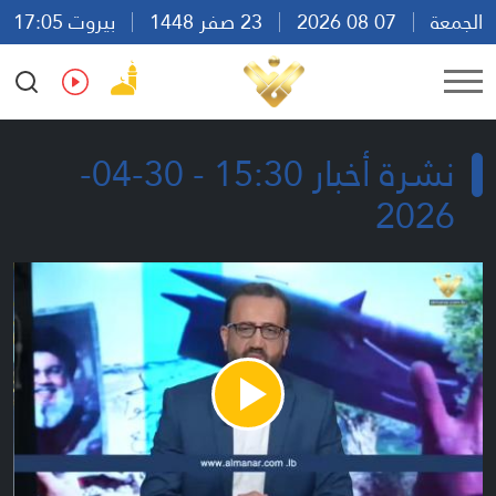
الجمعة
07 08 2026
23 صفر 1448
بيروت 17:05
Ar
En
Fr
Es
نشرة أخبار 15:30 - 30-04-
2026
Play
Video