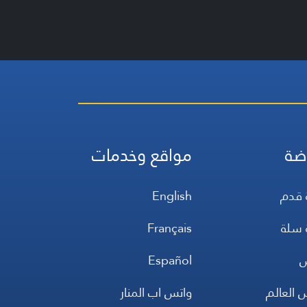
ضة
مواقع وخدمات
 قدم
English
 سلة
Français
س
Español
 العالم
واتس اب المنار