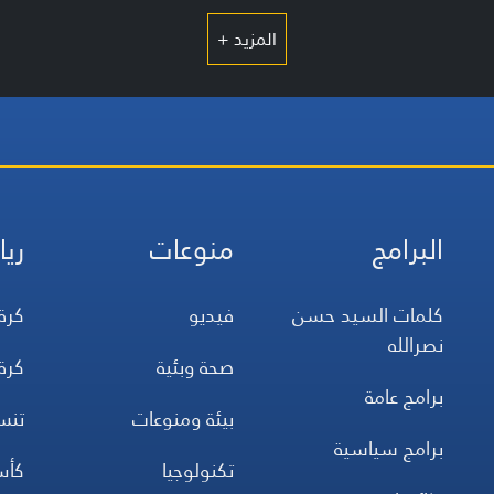
المزيد +
البرامج
منوعات
ريا
كلمات السيد حسن
فيديو
كرة
نصرالله
صحة وبئية
كرة
برامج عامة
بيئة ومنوعات
تن
برامج سياسية
تكنولوجيا
كأس