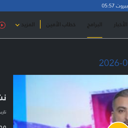
وت 05:57
لأخبار
البرامج
خطاب الأمين
المزيد
نشر
تاريخ ا
مو