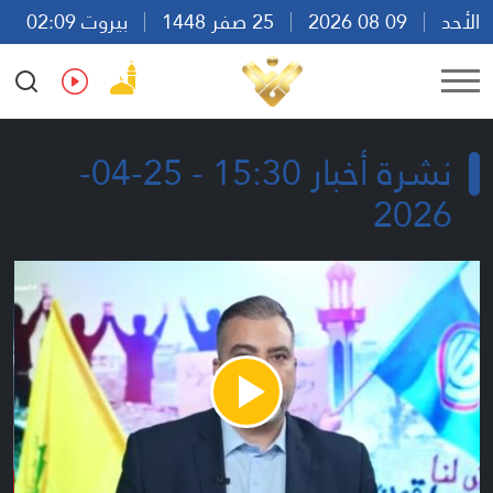
الأحد
09 08 2026
25 صفر 1448
بيروت 02:09
Ar
En
Fr
Es
نشرة أخبار 15:30 - 25-04-
2026
Play
Video