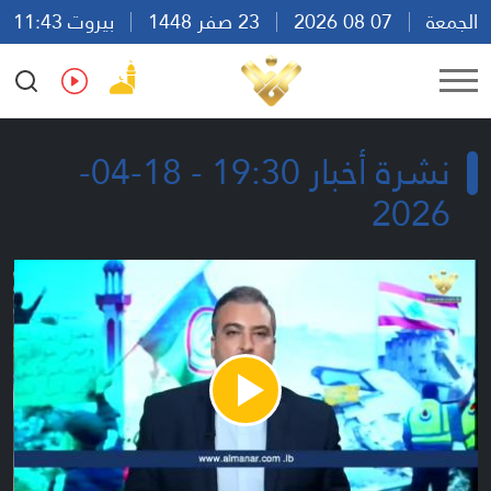
الجمعة
07 08 2026
23 صفر 1448
بيروت 11:43
Ar
En
Fr
Es
نشرة أخبار 19:30 - 18-04-
2026
Play
Video