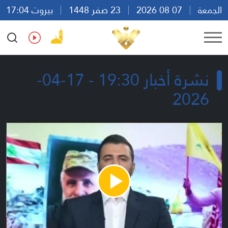
الجمعة
07 08 2026
23 صفر 1448
بيروت 17:04
Ar
En
Fr
Es
نشرة أخبار 19:30 - 17-04-
2026
Play
Video