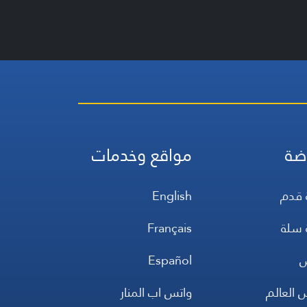
ضة
مواقع وخدمات
 قدم
English
 سلة
Français
س
Español
 العالم
واتس اب المنار