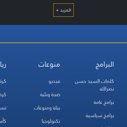
المزيد +
البرامج
منوعات
ريا
كلمات السيد حسن
فيديو
كرة
نصرالله
صحة وبئية
كرة
برامج عامة
بيئة ومنوعات
تن
برامج سياسية
تكنولوجيا
كأس