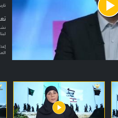
تاريخ ا
Pla
Vide
تعر
نشرة
لبنا
إعدا
المن