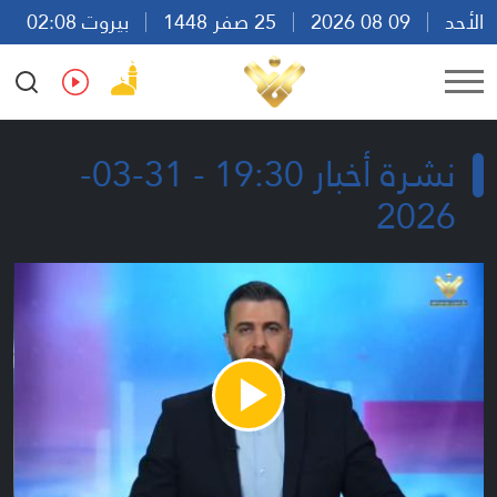
الأحد
09 08 2026
25 صفر 1448
بيروت 02:08
Ar
En
Fr
Es
نشرة أخبار 19:30 - 31-03-
2026
Play
Video