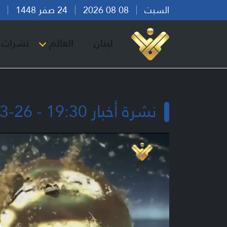
السبت
08 08 2026
24 صفر 1448
بير
لبنان
العالم
نشرات ا
نشرة أخبار 19:30 - 26-03-2026