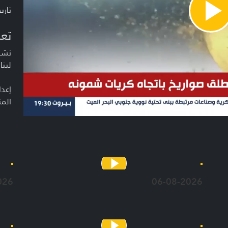
تاريخ ا
Pla
Vide
تعر
نشرة
لبنا
إعدا
المن
026
06-08-2026