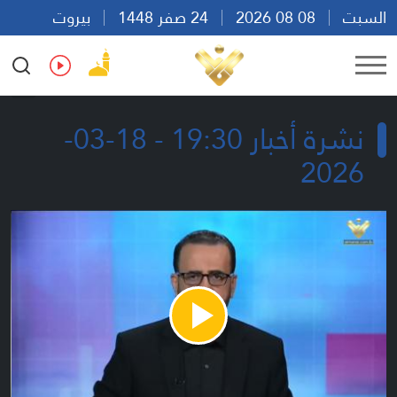
السبت
08 08 2026
24 صفر 1448
بيروت
06:29
Ar
En
Fr
Es
نشرة أخبار 19:30 - 18-03-
2026
Play
Video