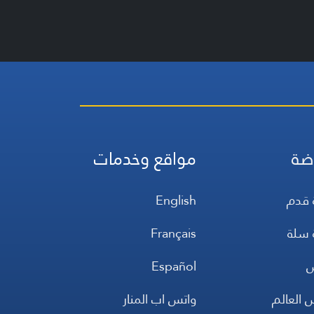
ضة
مواقع وخدمات
 قدم
English
 سلة
Français
س
Español
 العالم
واتس اب المنار