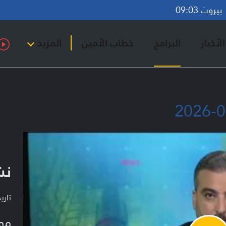
روت 09:03
لأخبار
البرامج
خطاب الأمين
المزيد
نشر
تاريخ ا
مو