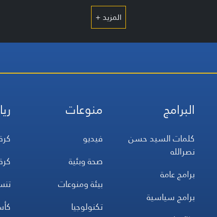
المزيد +
البرامج
منوعات
ريا
كلمات السيد حسن
فيديو
كرة
نصرالله
صحة وبئية
كرة
برامج عامة
بيئة ومنوعات
تن
برامج سياسية
تكنولوجيا
كأس