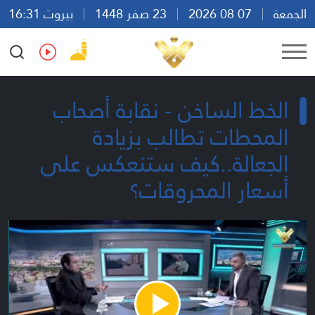
الجمعة
07 08 2026
23 صفر 1448
بيروت 16:31
Ar
En
Fr
Es
الخط الساخن - نقابة أصحاب
المحطات تطالب بزيادة
الجعالة..كيف ستنعكس على
أسعار المحروقات؟
Play