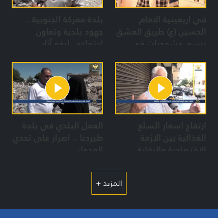
في اربعينية الامام
بلدة معركة الجنوبية ..
الحسين (ع) طريق العشق
جهود بلدية وتعاون
يرسم مشهديات في
إجتماعي لرفع آثار
بعلبك
العدوان رغم الدمار
والمجازر الصهيونية
ارتفاع اسعار السلع
العمل البلدي في بلدة
الغذائية بين الازمة
طيردبا .. اصرار على تحدي
الاقتصادية والرقابة
العدوان
المزيد +