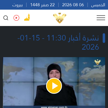
الخميس
06 08 2026
22 صفر 1448
بيروت
20:32
Ar
En
Fr
Es
نشرة أخبار 11:30 - 15-01-
2026
Play
Video