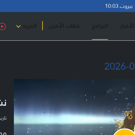
روت 10:03
لأخبار
البرامج
خطاب الأمين
المزيد
نشر
تاريخ ا
مو