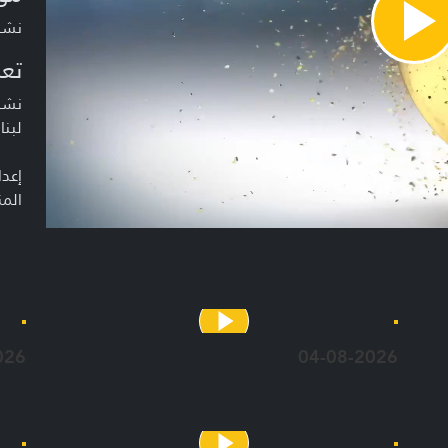
نشرة أخبا
Pla
Vide
تعر
نشرة
لبنا
إعدا
المن
026
04-08-2026