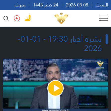
السبت
08 08 2026
24 صفر 1448
بيروت
16:11
Ar
En
Fr
Es
نشرة أخبار 19:30 - 01-01-
2026
Play
Video