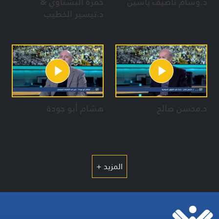
د.وسام ناصيف ياسين
حمزة البشتاوي &
د.تيسير الخطيب
د.محسن صالح
هشام أبو جودة
المزيد +