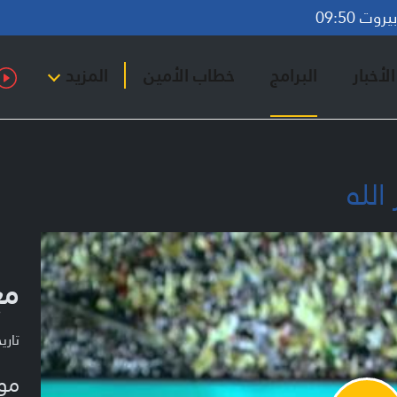
وت 09:50
لأخبار
البرامج
خطاب الأمين
المزيد
لله
مع
تاريخ ا
مو