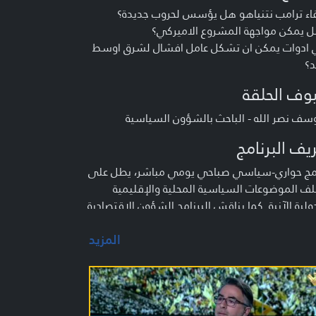
قاء ترامب نتنياهو هل يؤسس لحروب جديدة؟
ل يمكن مواجهة المشروع الاميركي؟
ي ادوات يمكن ان تشكل عامل افشال لشرق اوسط
د؟
وف الحلقة
سف نصر الله - الباحث بالشؤون السياسية
يف البرنامج
امج حواري-سياسي صباحي يومي مباشر، يطل على
ف الموضوعات السياسية المحلية والإقليمية
ولية الآنية. كما يناقش البرنامج الشؤون الاقتصادية
جتماعية في حلقات متخصّصة.
المزيد
م :
د شري - علي قصير- محمّد قازان - منى طحيني -
ل دياب - أحمد ياسين