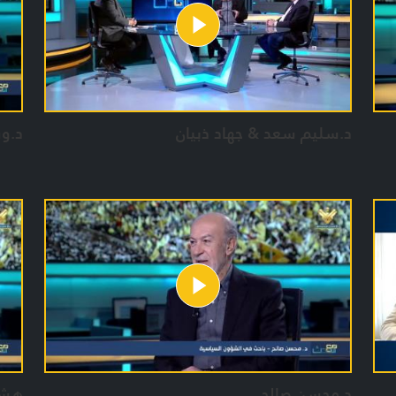
فريق
حسي
زياد
ذوا
د.سليم سعد & جهاد ذبيان
د.و
د.محسن صالح
هشا