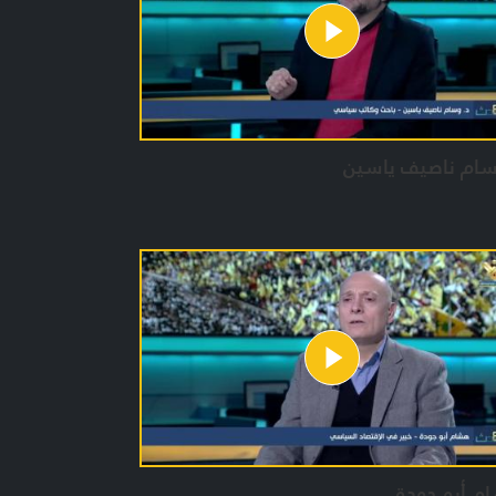
 العمل :
ن حيدر
 جعفر
لفقار شمص
سام ناصيف ياسين
م أبو جودة