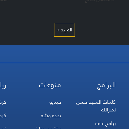
المزيد +
البرامج
منوعات
ريا
كلمات السيد حسن
فيديو
كرة
نصرالله
صحة وبئية
كرة
برامج عامة
بيئة ومنوعات
تن