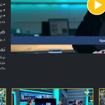
• ل
Pla
• ه
Vide
• ا
جدي
ضي
د.يو
تعر
برن
مختل
والد
والا
تقدي
محمّ
سهي