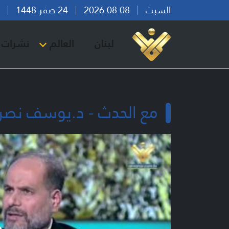
السبت
08 08 2026
24 صفر 1448
بير
لبنان
العالم
نشرات ا
مع الحدث - د.يوسف نصر ا