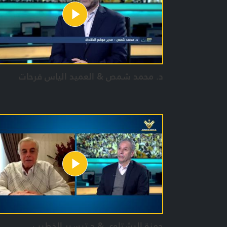
د. محمد شمص & العميد الياس فرحات
حمزة البشتاوي & د.تيسير الخطيب