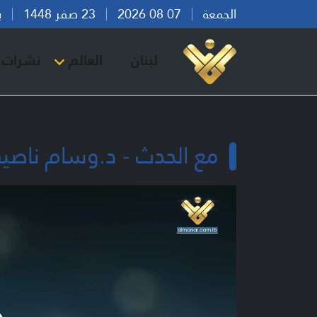
الجمعة
07 08 2026
23 صفر 1448
بيرو
لبنان
العالم
نشرات ا
مع الحدث - د.وسام ناصي