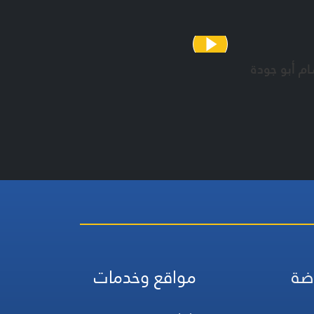
ن حيدر
 جعفر
لفقار شمص
م أبو جودة
ضة
مواقع وخدمات