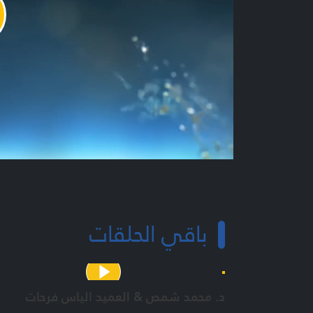
y
o
باقي الحلقات
د. محمد شمص & العميد الياس فرحات