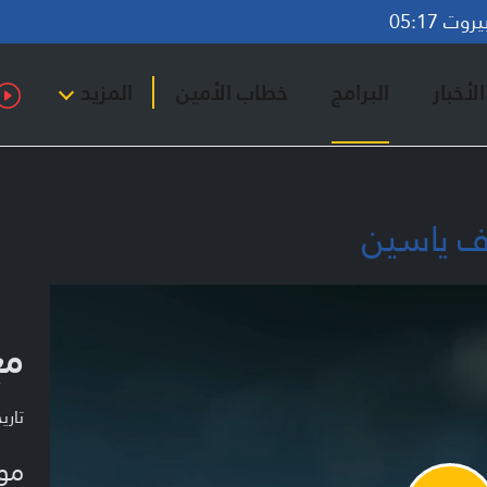
ت 05:17
لأخبار
البرامج
خطاب الأمين
المزيد
ف ياسين
مع
تاريخ ا
مو