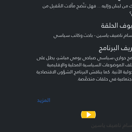
 من لبنان وإليه… فهل تتّضح مآلات المُقبِل من
؟
وف الحلقة
سام ناصيف ياسين - باحث وكاتب سياسي
يف البرنامج
امج حواري-سياسي صباحي يومي مباشر، يطل على
ف الموضوعات السياسية المحلية والإقليمية
ولية الآنية. كما يناقش البرنامج الشؤون الاقتصادية
جتماعية في حلقات متخصّصة.
المزيد
م :
د شري - علي قصير- محمّد قازان - منى طحيني -
ل دياب - أحمد ياسين
سام ناصيف ياسين
 العمل :