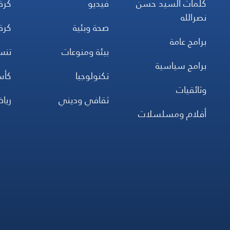
كلمات السيد حسن
فيديو
كرة
نصرالله
صحة وبئية
كرة
برامج عامة
بيئة ومنوعات
تن
برامج سياسية
تكنولوجيا
كأس
وثائقيات
ثقافي وديني
ريا
أفلام ومسلسلات