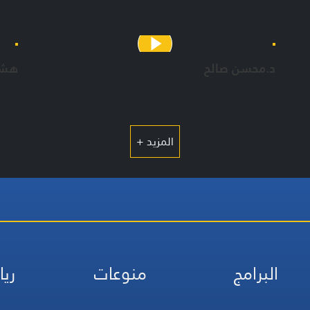
حسي
زياد
ذوا
د.محسن صالح
هشا
المزيد +
البرامج
منوعات
ريا