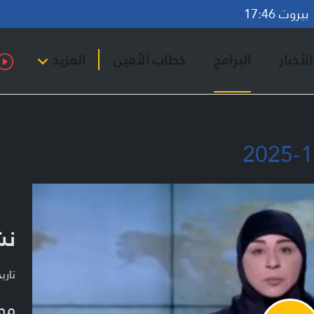
روت 17:46
لأخبار
البرامج
خطاب الأمين
المزيد
نشر
تاريخ ا
مو