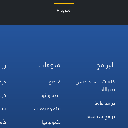
المزيد +
البرامج
منوعات
ريا
كلمات السيد حسن
فيديو
كرة
نصرالله
صحة وبئية
كرة
برامج عامة
بيئة ومنوعات
تن
برامج سياسية
تكنولوجيا
كأس