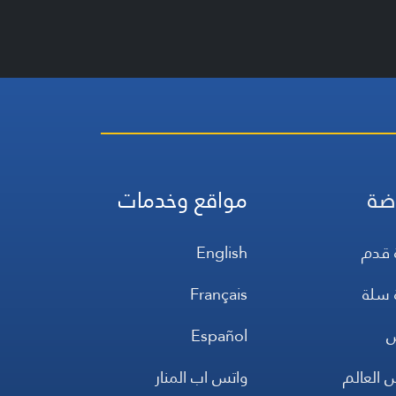
ضة
مواقع وخدمات
 قدم
English
 سلة
Français
س
Español
 العالم
واتس اب المنار