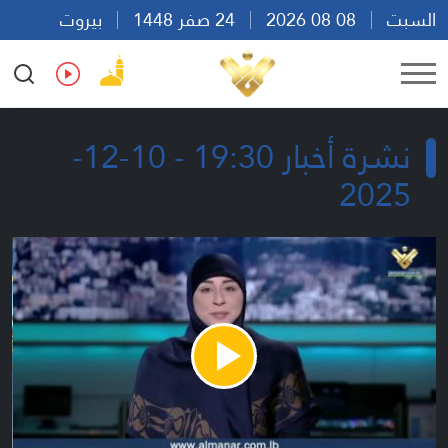
السبت
08 08 2026
24 صفر 1448
بيروت
20:44
Ar
En
Fr
Es
نشرة أخبار 19:30 - 10-12-
2025
Play
Video