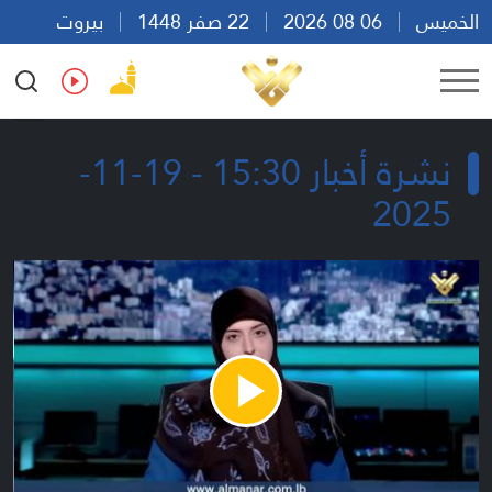
الخميس
06 08 2026
22 صفر 1448
بيروت
01:22
Ar
En
Fr
Es
نشرة أخبار 15:30 - 19-11-
2025
Play
Video