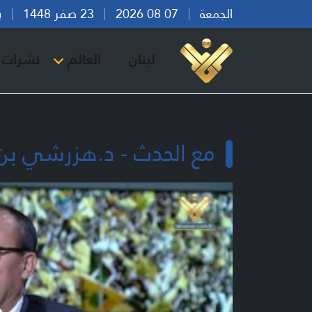
الجمعة
07 08 2026
23 صفر 1448
بيرو
لبنان
العالم
نشرات ا
مع الحدث - د.هزرشي بن