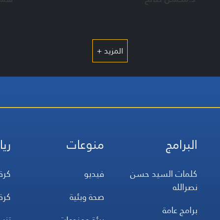
المزيد +
البرامج
منوعات
ريا
كلمات السيد حسن
فيديو
كرة
نصرالله
صحة وبئية
كرة
برامج عامة
بيئة ومنوعات
تن