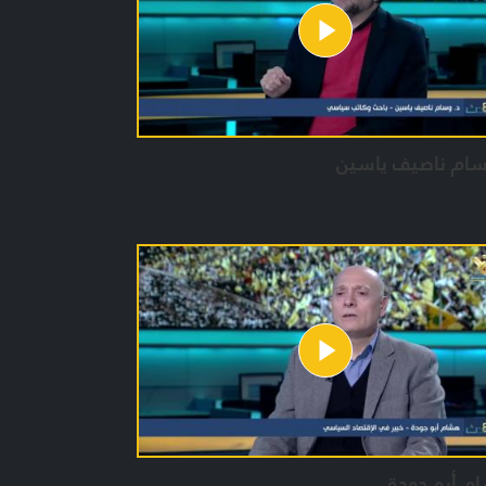
ن حيدر
 جعفر
لفقار شمص
سام ناصيف ياسين
م أبو جودة