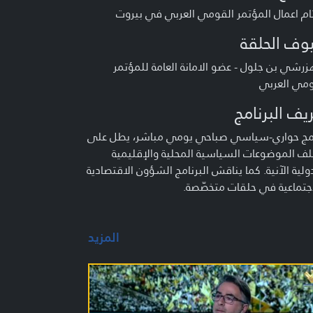
ام اعمال المؤتمر القومي العربي في بيروت
وف الحلقة
زرشي بن جلول - عضو الامانة العامة للمؤتمر
ومي العربي
يف البرنامج
امج حواري-سياسي صباحي يومي مباشر، يطل على
ف الموضوعات السياسية المحلية والإقليمية
ولية الآنية. كما يناقش البرنامج الشؤون الاقتصادية
جتماعية في حلقات متخصّصة.
المزيد
م :
د شري - علي قصير- محمّد قازان - منى طحيني -
ل دياب - أحمد ياسين
 العمل :