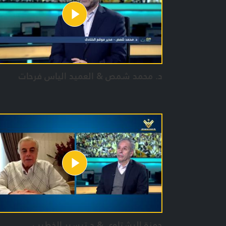
د. محمد شمص & العميد الياس فرحات
حمزة البشتاوي & د.تيسير الخطيب