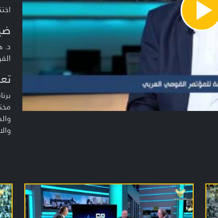
اختت
Pla
Vide
ضي
د. ه
الق
تعر
برن
مختل
والد
والا
تقدي
محمّ
سهي
فريق