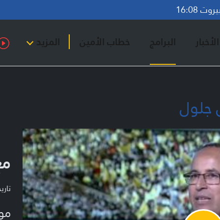
ت 16:08
لأخبار
البرامج
خطاب الأمين
المزيد
 جلول
مع
تاريخ ا
مو