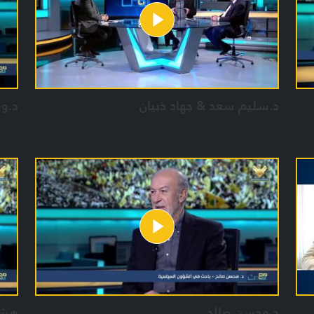
حسي
زياد
ذوا
د.سليم سعد & جهاد ذبيان
د.و
د.محسن صالح
هشا