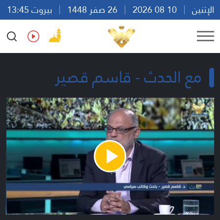
الإثنين
10 08 2026
26 صفر 1448
بيروت 13:45
Ar
En
Fr
Es
مع الحدث - قاسم قصير
Play
Video