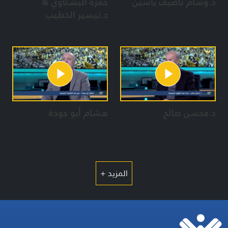
د.وسام ناصيف ياسين
حمزة البشتاوي &
د.تيسير الخطيب
د.محسن صالح
هشام أبو جودة
المزيد +