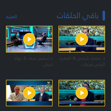
باقي الحلقات
تقديم :
المزيد
محمّد شري - علي قصير- محمّد قازان - منى طحيني - سهيل دياب
- أحمد ياسين
فريق العمل :
حسين حيدر
زياد جعفر
ذوالفقار شمص
د. محمد شمص & العميد
د.سليم سعد & جهاد
الياس فرحات
ذبيان