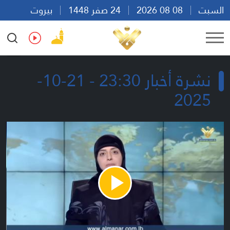
السبت
08 08 2026
24 صفر 1448
بيروت
22:47
Ar
En
Fr
Es
نشرة أخبار 23:30 - 21-10-
2025
Play
Video