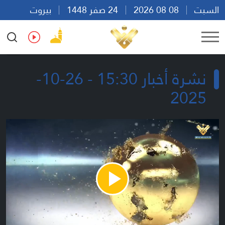
السبت
08 08 2026
24 صفر 1448
بيروت
17:12
Ar
En
Fr
Es
نشرة أخبار 15:30 - 26-10-
2025
Play
Video