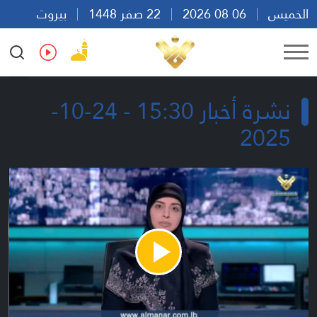
الخميس
06 08 2026
22 صفر 1448
بيروت
18:10
Ar
En
Fr
Es
نشرة أخبار 15:30 - 24-10-
2025
Play
Video