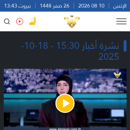
الإثنين
10 08 2026
26 صفر 1448
بيروت 13:43
Ar
En
Fr
Es
نشرة أخبار 15:30 - 18-10-
2025
Play
Video