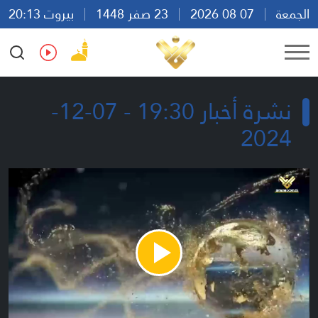
الجمعة
07 08 2026
23 صفر 1448
بيروت 20:13
Ar
En
Fr
Es
نشرة أخبار 19:30 - 07-12-
2024
Play
Video