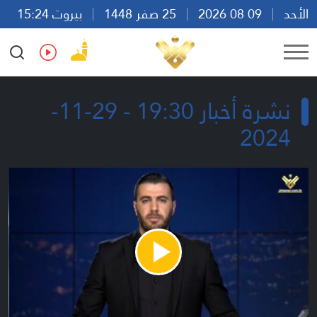
الأحد
09 08 2026
25 صفر 1448
بيروت 15:24
Ar
En
Fr
Es
نشرة أخبار 19:30 - 29-11-
2024
Play
Video