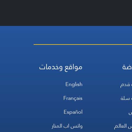
ضة
مواقع وخدمات
 قدم
English
 سلة
Français
س
Español
 العالم
واتس اب المنار