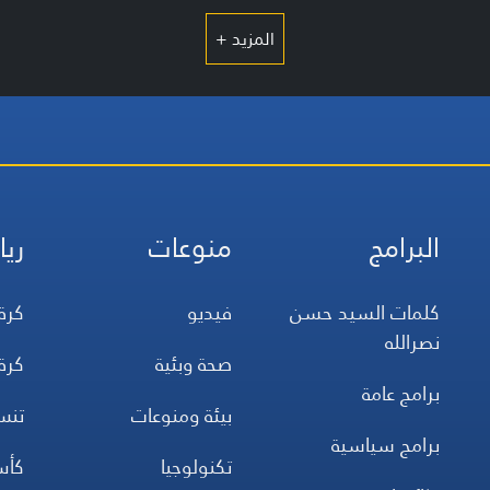
المزيد +
البرامج
منوعات
ريا
كلمات السيد حسن
فيديو
كرة
نصرالله
صحة وبئية
كرة
برامج عامة
بيئة ومنوعات
تن
برامج سياسية
تكنولوجيا
كأس