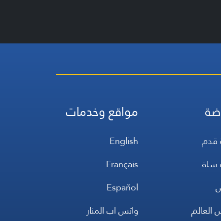
ضة
مواقع وخدمات
 قدم
English
 سلة
Français
س
Español
 العالم
واتس اب المنار