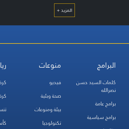
المزيد +
البرامج
منوعات
ريا
كلمات السيد حسن
فيديو
كرة
نصرالله
صحة وبئية
كرة
برامج عامة
بيئة ومنوعات
تن
برامج سياسية
تكنولوجيا
كأس