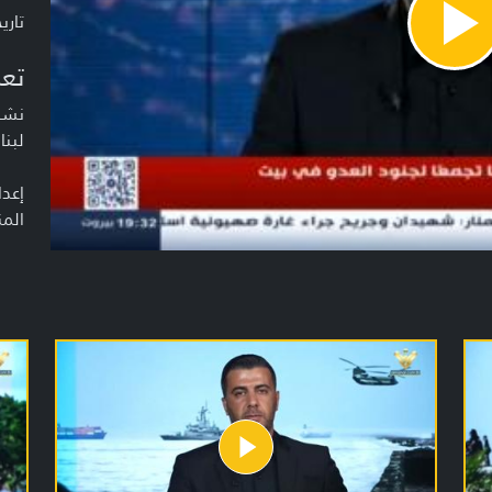
تاريخ ا
Pla
Vide
تعر
نشرة
لبنا
إعدا
المن