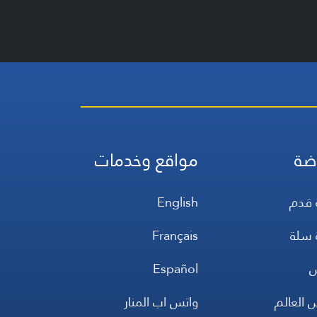
ضة
مواقع وخدمات
 قدم
English
 سلة
Français
س
Español
 العالم
واتس اب المنار