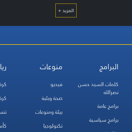
المزيد +
البرامج
منوعات
ريا
كلمات السيد حسن
فيديو
كرة
نصرالله
صحة وبئية
كرة
برامج عامة
بيئة ومنوعات
تن
برامج سياسية
تكنولوجيا
كأس