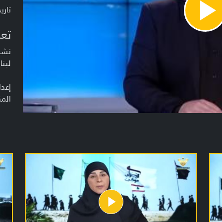
تاريخ ا
Pla
Vide
تعر
نشرة
لبنا
إعدا
المن