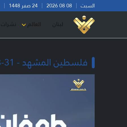
السبت
08 08 2026
24 صفر 1448
بير
لبنان
العالم
نشرات ا
فلسطين المشهد - 31-08-2024