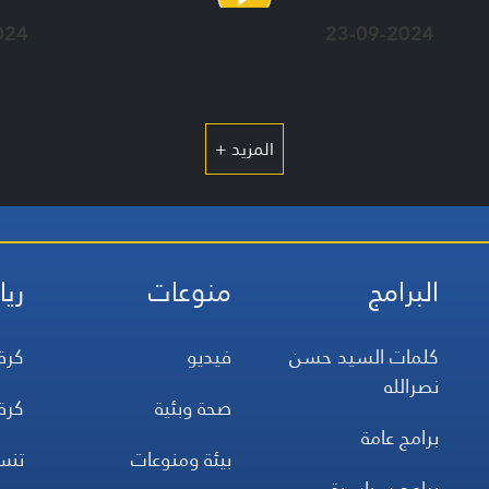
024
23-09-2024
المزيد +
البرامج
منوعات
ريا
كلمات السيد حسن
فيديو
كرة
نصرالله
صحة وبئية
كرة
برامج عامة
بيئة ومنوعات
تن
برامج سياسية