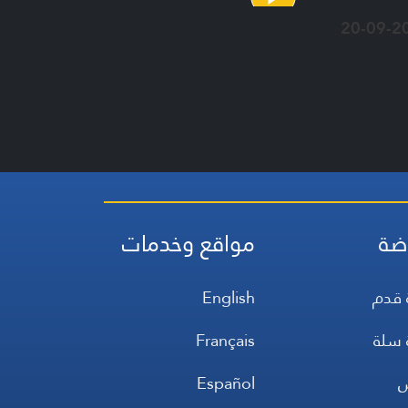
20-09-2
ضة
مواقع وخدمات
 قدم
English
 سلة
Français
س
Español