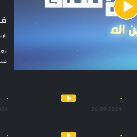
Pla
فل
Vide
تاريخ ا
تعر
فلس
024
26-09-2024