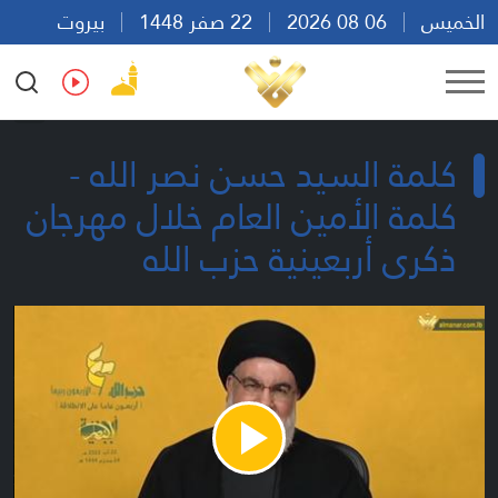
الخميس
06 08 2026
22 صفر 1448
بيروت
20:39
Ar
En
Fr
Es
كلمة السيد حسن نصر الله -
كلمة الأمين العام خلال مهرجان
ذكرى أربعينية حزب الله
Play
Video