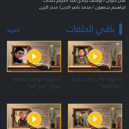
بلال جلوان / يوسف جرادي/عبد الكريم خشاب
ابراهيم شمعون / محمد ناصر الدين/ منذر الزين
المعدات:
باقي الحلقات
مريم فاضل / ايمان نجم / هناء قصاص / زهرة حجازي
المزيد
هدى رحمي / منى نور الدين / سارة جابر / هيام رزق
هناء قصاص / سهام حيدورة
الشهيد علي حسن خزعل
الشهيد مهدي إبراهيم
"ذوالفقار"
صوان "روح الله"