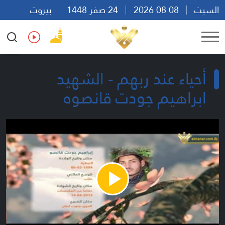
السبت
08 08 2026
24 صفر 1448
بيروت
08:19
Ar
En
Fr
Es
أحياء عند ربهم - الشهيد
ابراهيم جودت قانصوه
Play
Video