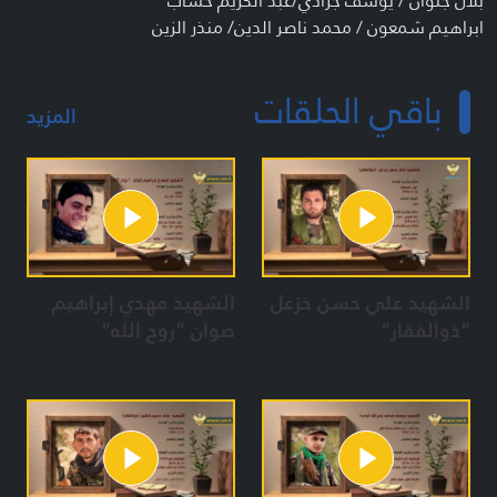
بلال جلوان / يوسف جرادي/عبد الكريم خشاب
ابراهيم شمعون / محمد ناصر الدين/ منذر الزين
المعدات:
باقي الحلقات
مريم فاضل / ايمان نجم / هناء قصاص / زهرة حجازي
المزيد
هدى رحمي / منى نور الدين / سارة جابر / هيام رزق
هناء قصاص / سهام حيدورة
الشهيد علي حسن خزعل
الشهيد مهدي إبراهيم
"ذوالفقار"
صوان "روح الله"