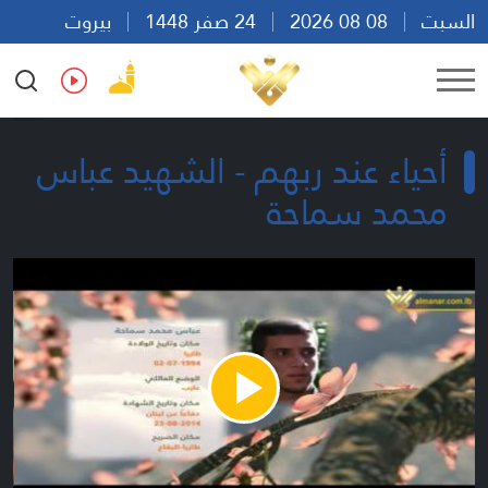
السبت
08 08 2026
24 صفر 1448
بيروت
19:04
Ar
En
Fr
Es
أحياء عند ربهم - الشهيد عباس
محمد سماحة
Play
Video