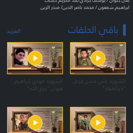
بلال جلوان / يوسف جرادي/عبد الكريم خشاب
ابراهيم شمعون / محمد ناصر الدين/ منذر الزين
المعدات:
باقي الحلقات
مريم فاضل / ايمان نجم / هناء قصاص / زهرة حجازي
المزيد
هدى رحمي / منى نور الدين / سارة جابر / هيام رزق
هناء قصاص / سهام حيدورة
الشهيد علي حسن خزعل
الشهيد مهدي إبراهيم
"ذوالفقار"
صوان "روح الله"