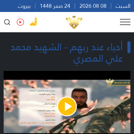
السبت
08 08 2026
24 صفر 1448
بيروت
04:52
Ar
En
Fr
Es
أحياء عند ربهم - الشهيد محمد
علي المصري
Play
Video