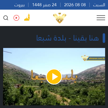
السبت
08 08 2026
24 صفر 1448
بيروت
08:48
Ar
En
Fr
Es
هنا بقينا - بلدة شبعا
Play
Video