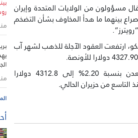
ل مسؤولون من الولايات المتحدة وإيران
روس
لصراع بينهما ما هدأ ‌المخاوف بشأن التضخم
منذ 16 
رويترز”.
10 بتوقيت موسكو، ارتفعت العقود الآجلة للذهب لشهر آب
بري
يهد
الج
فيما صعدت العقود الفورية للمعدن بنسبة 2.20% إلى 4312.8 دولارا
منذ
التاسع من حزيران الحالي.
الم
أحد