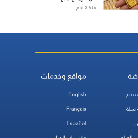
والدولار
منذ 3 أيام
ضة
مواقع وخدمات
 قدم
English
 سلة
Français
س
Español
 العالم
واتس اب المنار