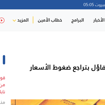
وت 05:05
لأخبار
البرامج
خطاب الأمين
المزيد
اؤل بتراجع ضغوط الأسعار
قوا
من 
ناب
منذ 10 