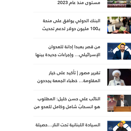
مستوى منذ عام 2023
البنك الدولي يوافق على منحة
بـ100 مليون دولار لدعم تحديث
القطاع المالي في سوريا
من قصر بعبدا إدانة للعدوان
الإسرائيلي… وإجراءات جديدة بينها
إجراء يخص مطار بيروت الدولي
تقرير مصور | تأكيد على خيار
المقاومة… خطباء الجمعة يجددون
رفض المفاوضات مع الاحتلال
النائب علي حسن خليل: المطلوب
هو انسحابٌ شامل وكامل للعدو من
الجنوب
السيادة اللبنانية تحت النار…حصيلة