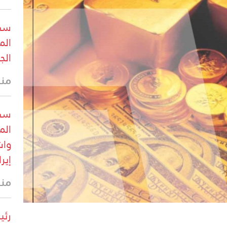
سي 
الم
الج
منذ 12 
سي 
الم
واش
إيرا
منذ 15 