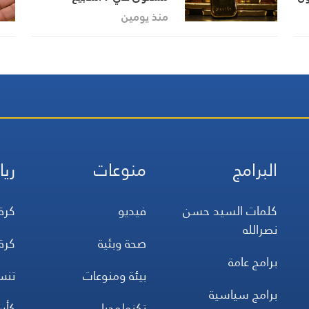
منذ يومين
البرامج
منوعات
ريا
كلمات السيد حسن
فيديو
كرة
نصرالله
صحة وبئية
كرة
برامج عامة
بيئة ومنوعات
تن
برامج سياسية
تكنولوجيا
كأس