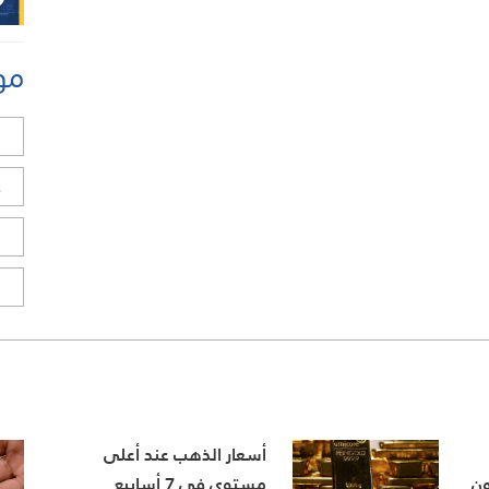
مو
ل
ح
ا
ا
أسعار الذهب عند أعلى
ون
مستوى في 7 أسابيع