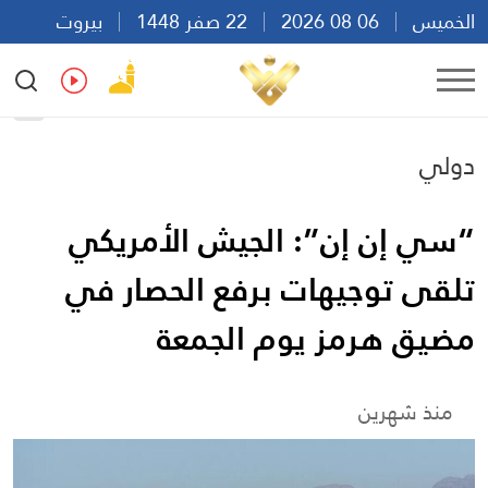
الخميس
06 08 2026
22 صفر 1448
بيروت
23:08
Ar
En
Fr
Es
دولي
“سي إن إن”: الجيش الأمريكي
تلقى توجيهات برفع الحصار في
مضيق هرمز يوم الجمعة
منذ شهرين