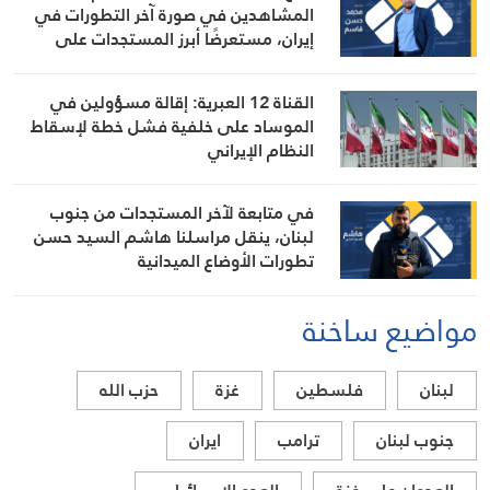
المشاهدين في صورة آخر التطورات في
إيران، مستعرضًا أبرز المستجدات على
الساحتين السياسية والميدانية، إلى جانب
المواقف الرسمية وأبرز التطورات ذات
القناة 12 العبرية: إقالة مسؤولين في
الصلة بالشأنين الداخلي والإقليمي
الموساد على خلفية فشل خطة لإسقاط
النظام الإيراني
في متابعة لآخر المستجدات من جنوب
لبنان، ينقل مراسلنا هاشم السيد حسن
تطورات الأوضاع الميدانية
مواضيع ساخنة
لبنان
فلسطين
غزة
حزب الله
جنوب لبنان
ترامب
ايران