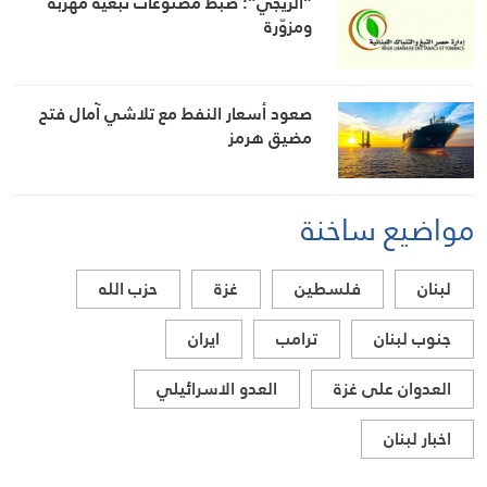
“الريجي”: ضبط مصنوعات تبغية مهرّبة
ومزوّرة
صعود أسعار النفط مع تلاشي آمال فتح
مضيق هرمز
مواضيع ساخنة
لبنان
فلسطين
غزة
حزب الله
جنوب لبنان
ترامب
ايران
العدوان على غزة
العدو الاسرائيلي
اخبار لبنان