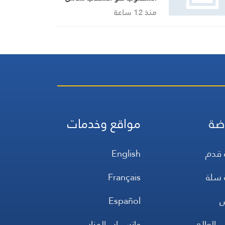
وكامل للعدو من الجنوب
منذ 12 ساعة
ضة
مواقع وخدمات
 قدم
English
 سلة
Français
س
Español
 العالم
واتس اب المنار