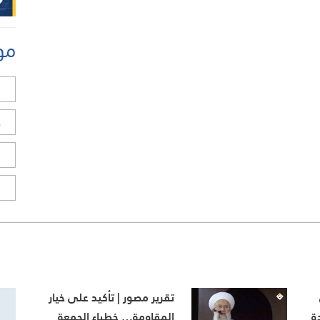
مو
ل
ح
ا
ا
تقرير مصور | تأكيد على خيار
ة
المقاومة… خطباء الجمعة