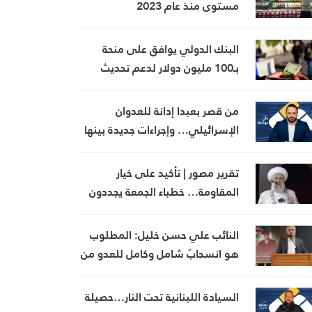
مستوى منذ عام 2023
البنك الدولي يوافق على منحة
بـ100 مليون دولار لدعم تحديث
القطاع المالي في سوريا
من قصر بعبدا إدانة للعدوان
الإسرائيلي… وإجراءات جديدة بينها
إجراء يخص مطار بيروت الدولي
تقرير مصور | تأكيد على خيار
المقاومة… خطباء الجمعة يجددون
رفض المفاوضات مع الاحتلال
النائب علي حسن خليل: المطلوب
هو انسحابٌ شامل وكامل للعدو من
الجنوب
السيادة اللبنانية تحت النار…حصيلة