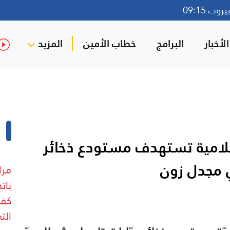
وت 09:15
لأخبار
البرامج
خطاب الأمين
المزيد
سلامية تستهدف مستودع ذخائر
ي مجدل زون
مرا
بات
كفر
الت