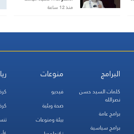
يجددون رفض المفاوضات مع
منذ 12 ساعة
الاحتلال
البرامج
منوعات
ريا
كلمات السيد حسن
فيديو
كرة
نصرالله
صحة وبئية
كرة
برامج عامة
بيئة ومنوعات
تن
برامج سياسية
تكنولوجيا
كأس