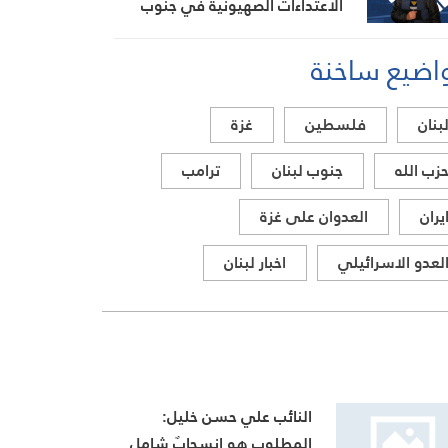
الاعتداءات الصهيونية في جنوب
لبنان اليوم
اضيع ساخنة
بنان
فلسطين
غزة
زب الله
جنوب لبنان
ترامب
يران
العدوان على غزة
لعدو الاسرائيلي
اخبار لبنان
النائب علي حسن خليل:
المطلوب هو انسحابٌ شامل