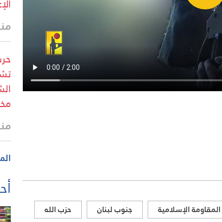
الإ
منذ 29 
حرس
تشو
الش
مخط
منذ 29 
الم
أحد
المقاومة الإسلامية
جنوب لبنان
حزب الله