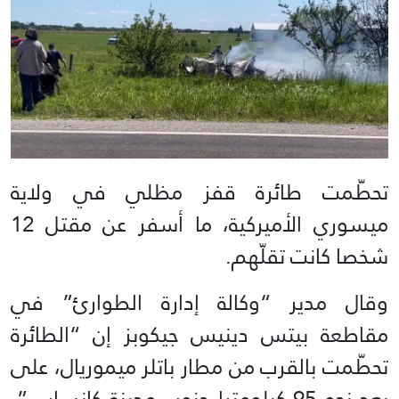
تحطّمت طائرة قفز مظلي في ولاية
ميسوري الأميركية، ما أسفر عن مقتل 12
شخصا كانت تقلّهم.
وقال مدير “وكالة إدارة الطوارئ” في
مقاطعة بيتس دينيس جيكوبز إن “الطائرة
تحطّمت بالقرب من مطار باتلر ميموريال، على
بعد نحو 95 كيلومترا جنوب مدينة كانساس”،