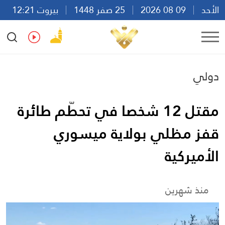
الأحد
09 08 2026
25 صفر 1448
بيروت 12:21
Ar
En
Fr
Es
دولي
مقتل 12 شخصا في تحطّم طائرة
قفز مظلي بولاية ميسوري
الأميركية
منذ شهرين