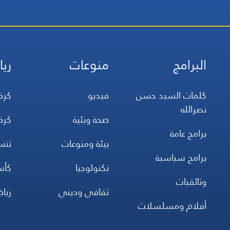
البرامج
منوعات
ريا
كلمات السيد حسن
فيديو
كرة
نصرالله
صحة وبئية
كرة
برامج عامة
بيئة ومنوعات
تن
برامج سياسية
تكنولوجيا
كأس
وثائقيات
ثقافي وديني
ريا
أفلام ومسلسلات