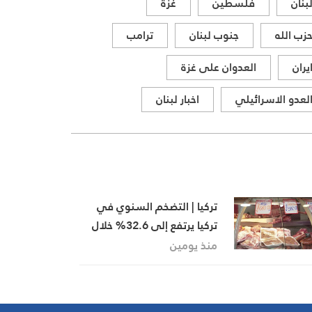
بنان
فلسطين
غزة
زب الله
جنوب لبنان
ترامب
يران
العدوان على غزة
لعدو الاسرائيلي
اخبار لبنان
تركيا | التضخم السنوي في
تركيا يرتفع إلى 32.6% خلال
أيار/مايو مقارنة بـ32.4% في
منذ يومين
نيسان/أبريل