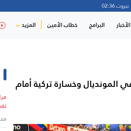
روت 02:36
لأخبار
البرامج
خطاب الأمين
المزيد
في المونديال وخسارة تركية أمام
مرا
تفج
منذ 16 