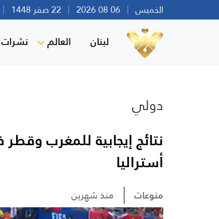
الخميس
06 08 2026
22 صفر 1448
بي
لبنان
العالم
نشرات ا
دولي
نتائج إيجابية للمغرب وقطر 
أستراليا
منوعات
منذ شهرين