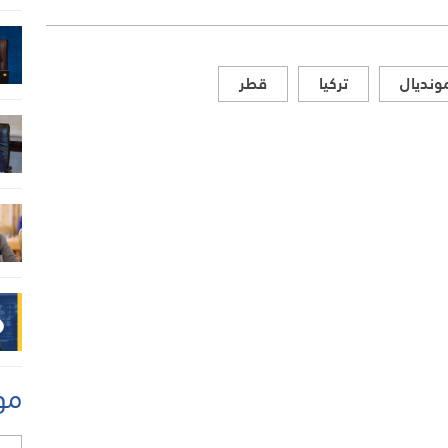
ونديال
تركيا
قطر
مو