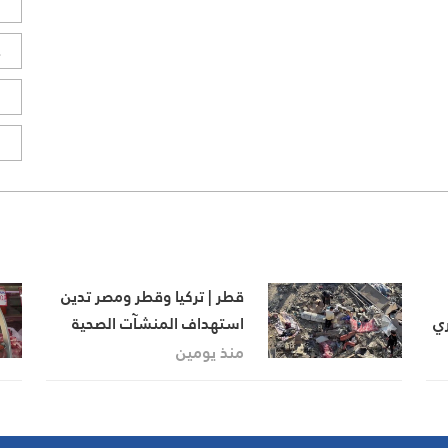
ل
ح
ا
ا
قطر | تركيا وقطر ومصر تدين
ري
استهداف المنشآت الصحية
في غزة وتدعو “إسرائيل” إلى
منذ يومين
الالتزام باتفاق وقف إطلاق النار