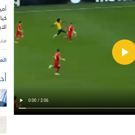
كيا
الا
منذ
الم
أحد