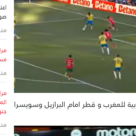
اعت
صو
منذ 24 
مرا
مست
منذ
مرا
الم
جابية للمغرب و قطر امام البرازيل وسويسرا
جنو
منذ