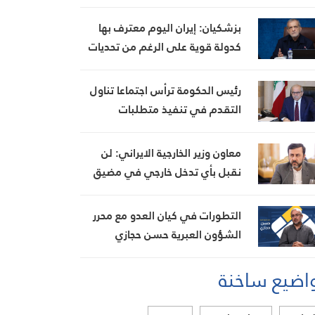
نار، ويضبط أسلحة وذخائر حربية
ويتلف 16 خيمة مزروعة بالماريجوانا
بزشكيان: إيران اليوم معترف بها
كدولة قوية على الرغم من تحديات
العامين الماضيين
رئيس الحكومة ترأس اجتماعا تناول
التقدم في تنفيذ متطلبات
مجموعة العمل المالي FATF للخروج
من القائمة الرمادية
معاون وزير الخارجية الايراني: لن
نقبل بأي تدخل خارجي في مضيق
هرمز تحت أي ظرف
التطورات في كيان العدو مع محرر
الشؤون العبرية حسن حجازي
اضيع ساخنة