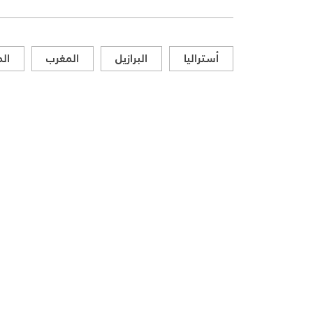
أستراليا
البرازيل
المغرب
الم