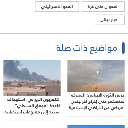
العدوان على غزة
العدو الاسرائيلي
اخبار لبنان
مواضيع ذات صلة
حرس الثورة الايراني: المعركة
التلفزيون الإيراني: استهداف
ستستمر حتى إخراج آخر جندي
قاعدة “موفق السلطي”
أمريكي من الأراضي الإسلامية
استند إلى معلومات استخبارية
دقيقة