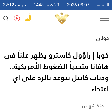
الجمعة
07 08 2026
23 صفر 1448
بيروت 22:12
Ar
En
Fr
Es
دولي
كوبا | راؤول كاسترو يظهر علناً في
هافانا متحدياً الضغوط الأمريكية..
ودياث كانيل يتوعد بالرد على أي
اعتداء
منذ شهرين